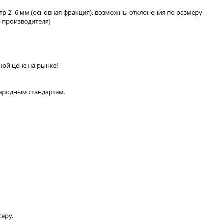
етр 2–6 мм (основная фракция), возможны отклонения по размеру
и производителя)
ой цене на рынке!
народным стандартам.
еру.