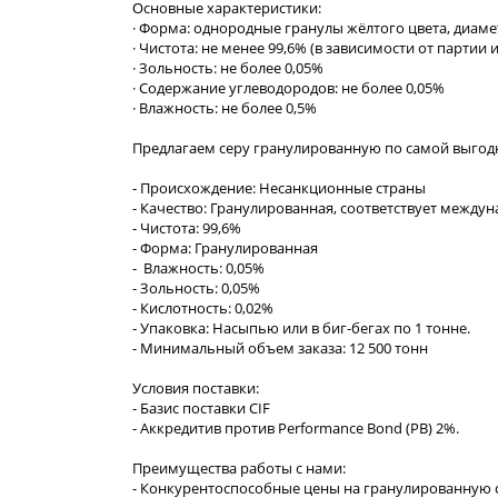
Основные характеристики:
· Форма: однородные гранулы жёлтого цвета, диам
· Чистота: не менее 99,6% (в зависимости от партии 
· Зольность: не более 0,05%
· Содержание углеводородов: не более 0,05%
· Влажность: не более 0,5%
Предлагаем серу гранулированную по самой выгодн
- Происхождение: Несанкционные страны
- Качество: Гранулированная, соответствует между
- Чистота: 99,6%
- Форма: Гранулированная
- Влажность: 0,05%
- Зольность: 0,05%
- Кислотность: 0,02%
- Упаковка: Насыпью или в биг-бегах по 1 тонне.
- Минимальный объем заказа: 12 500 тонн
Условия поставки:
- Базис поставки CIF
- Аккредитив против Performance Bond (PB) 2%.
Преимущества работы с нами:
- Конкурентоспособные цены на гранулированную с